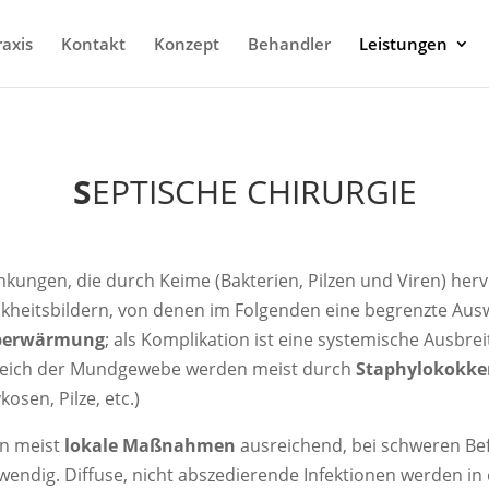
axis
Kontakt
Konzept
Behandler
Leistungen
S
EPTISCHE CHIRURGIE
kungen, die durch Keime (Bakterien, Pilzen und Viren) her
heitsbildern, von denen im Folgenden eine begrenzte Auswah
berwärmung
; als Komplikation ist eine systemische Ausbre
Bereich der Mundgewebe werden meist durch
Staphylokokke
osen, Pilze, etc.)
en meist
lokale Maßnahmen
ausreichend, bei schweren Bef
endig. Diffuse, nicht abszedierende Infektionen werden in 