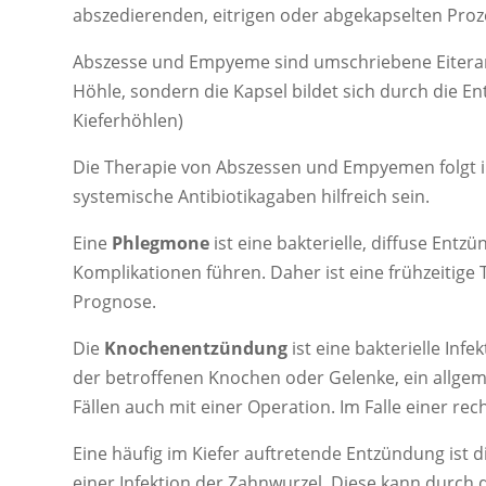
abszedierenden,
eitrigen
oder abgekapselten Proze
Abszesse und Empyeme sind umschriebene Eitera
Höhle, sondern die Kapsel bildet sich durch die E
Kieferhöhlen)
Die Therapie von Abszessen und Empyemen folgt im
systemische Antibiotikagaben hilfreich sein.
Eine
Phlegmone
ist eine bakterielle, diffuse En
Komplikationen führen. Daher ist eine frühzeitige 
Prognose.
Die
Knochenentzündung
ist eine bakterielle Inf
der betroffenen Knochen oder Gelenke, ein allgem
Fällen auch mit einer Operation. Im Falle einer re
Eine häufig im Kiefer auftretende Entzündung ist 
einer Infektion der Zahnwurzel. Diese kann durch