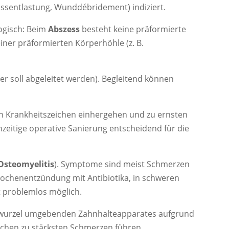
essentlastung, Wunddébridement) indiziert.
ogisch: Beim
Abszess
besteht keine präformierte
iner präformierten Körperhöhle (z. B.
r soll abgeleitet werden). Begleitend können
nen Krankheitszeichen einhergehen und zu ernsten
ühzeitige operative Sanierung entscheidend für die
Osteomyelitis
). Symptome sind meist Schmerzen
nochenentzündung mit Antibiotika, in schweren
st problemlos möglich.
hnwurzel umgebenden Zahnhalteapparates aufgrund
ochen zu stärksten Schmerzen führen.