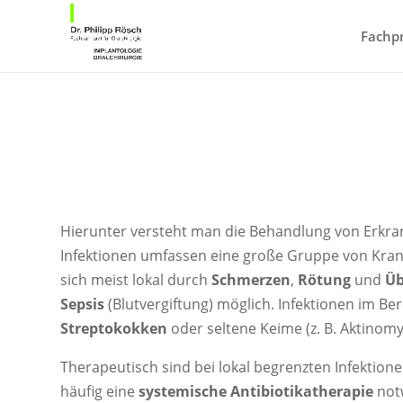
Fachpr
Hierunter versteht man die Behandlung von Erkran
Infektionen umfassen eine große Gruppe von Krank
sich meist lokal durch
Schmerzen
,
Rötung
und
Ü
Sepsis
(Blutvergiftung) möglich. Infektionen im 
Streptokokken
oder seltene Keime (z. B. Aktinomyk
Therapeutisch sind bei lokal begrenzten Infektion
häufig eine
systemische Antibiotikatherapie
notw