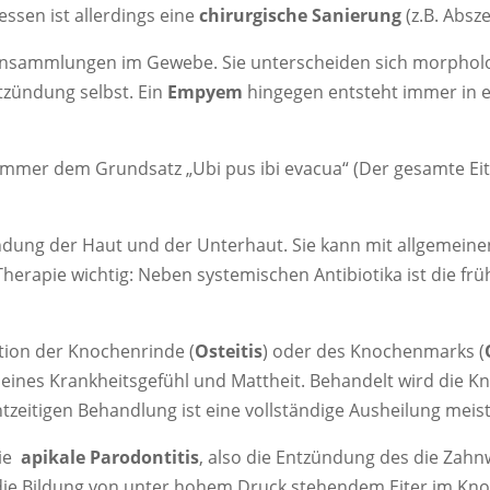
ssen ist allerdings eine
chirurgische Sanierung
(z.B. Absz
nsammlungen im Gewebe. Sie unterscheiden sich morphol
ntzündung selbst. Ein
Empyem
hingegen entsteht immer in e
mer dem Grundsatz „Ubi pus ibi evacua“ (Der gesamte Eite
tzündung der Haut und der Unterhaut. Sie kann mit allgemei
Therapie wichtig: Neben systemischen Antibiotika ist die fr
ektion der Knochenrinde (
Osteitis
) oder des Knochenmarks (
eines Krankheitsgefühl und Mattheit. Behandelt wird die K
chtzeitigen Behandlung ist eine vollständige Ausheilung mei
die
apikale Parodontitis
, also die Entzündung des die Za
 die Bildung von unter hohem Druck stehendem Eiter im Kn